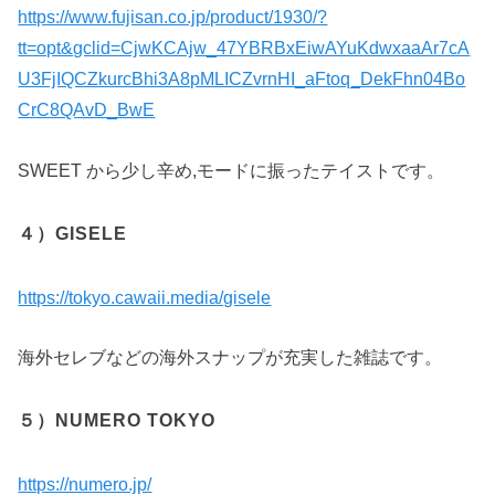
https://www.fujisan.co.jp/product/1930/?
tt=opt&gclid=CjwKCAjw_47YBRBxEiwAYuKdwxaaAr7cA
U3FjIQCZkurcBhi3A8pMLICZvrnHI_aFtoq_DekFhn04Bo
CrC8QAvD_BwE
SWEET から少し辛め,モードに振ったテイストです。
４）GISELE
https://tokyo.cawaii.media/gisele
海外セレブなどの海外スナップが充実した雑誌です。
５）NUMERO TOKYO
https://numero.jp/