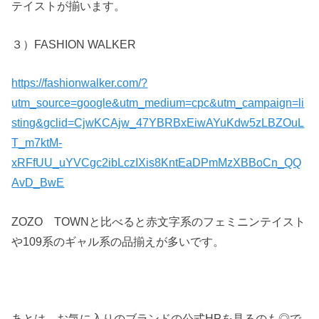
テイストが揃います。
３）FASHION WALKER
https://fashionwalker.com/?
utm_source=google&utm_medium=cpc&utm_campaign=li
sting&gclid=CjwKCAjw_47YBRBxEiwAYuKdw5zLBZOuL
T_m7ktM-
xRFfUU_uYVCgc2ibLczIXis8KntEaDPmMzXBBoCn_QQ
AvD_BwE
ZOZO TOWNと比べると赤文字系のフェミニンテイスト
や109系のギャル系の品揃えが多いです。
あとは、お気に入りのブランドの公式HPを見るのも◎で