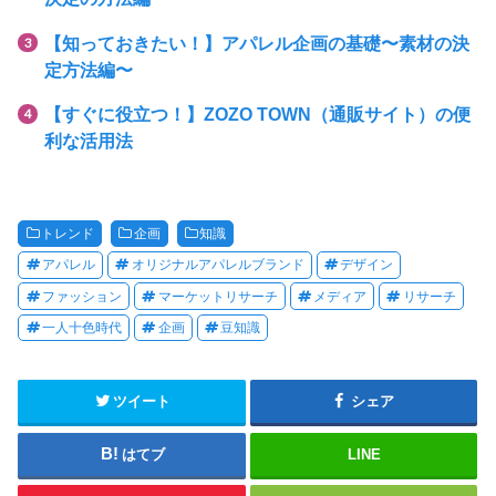
【知っておきたい！】アパレル企画の基礎〜素材の決
定方法編〜
【すぐに役立つ！】ZOZO TOWN（通販サイト）の便
利な活用法
トレンド
企画
知識
アパレル
オリジナルアパレルブランド
デザイン
ファッション
マーケットリサーチ
メディア
リサーチ
一人十色時代
企画
豆知識
ツイート
シェア
はてブ
LINE